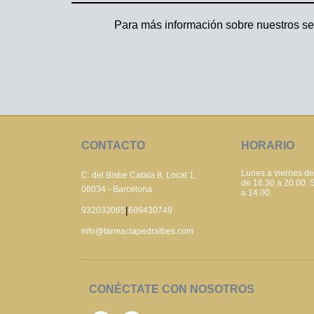
Para más información sobre nuestros serv
CONTACTO
HORARIO
Lunes a viernes de
C. del Bisbe Catala 8, Local 1,
de 16.30 a 20.00.
08034 - Barcelona
a 14.00.
|
932033065
689430749
info@farmaciapedralbes.com
CONÉCTATE CON NOSOTROS