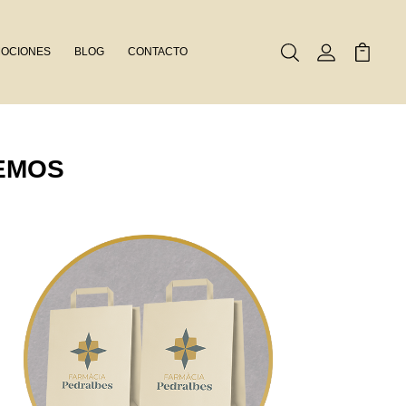
OCIONES
BLOG
CONTACTO
Buscar
Mi Cuenta
Mi Carr
EMOS