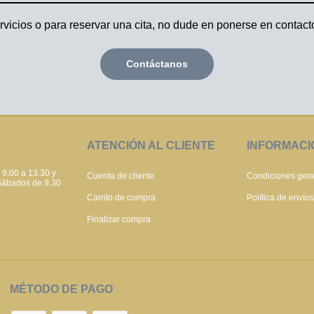
icios o para reservar una cita, no dude en ponerse en contacto
Contáctanos
ATENCIÓN AL CLIENTE
INFORMACI
 9.00 a 13.30 y
Cuenta de cliente
Condiciones gen
 Sábados de 9.30
Carrito de compra
Política de envío
Finalizar compra
MÉTODO DE PAGO