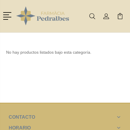
Menú
Buscar
Mi Cuenta
Mi Ca
Buscar
No hay productos listados bajo esta categoría.
CONTACTO
HORARIO