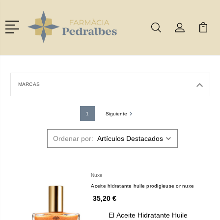
Menú
Buscar
Mi Cuenta
Mi Ca
Buscar
MARCAS
1
Siguiente
Ordenar por:
Nuxe
Aceite hidratante huile prodigieuse or nuxe
35,20 €
El Aceite Hidratante Huile