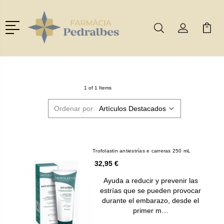
Menú
Buscar
Mi Cuenta
Mi Ca
Buscar
1 of 1 Items
Ordenar por:
Trofolastin antiestrías e carreras 250 mL
32,95 €
Ayuda a reducir y prevenir las
estrías que se pueden provocar
durante el embarazo, desde el
primer m…