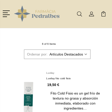
Menú
Buscar
Mi Cuenta
Mi Ca
Buscar
6 of 6 Items
Ordenar por:
Luvilay
Luvilay fito cold fisio
19,50 €
Fito Cold Fisio es un gel frío de
textura no grasa y absorción
inmediata, elaborado con
ingredientes…