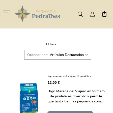
Menú
Buscar
Mi Cuenta
Mi Ca
Buscar
1 of 1 Items
Ordenar por:
Urgo mareos del viajero 10 piruletas
12,00 €
Urgo Mareos del Viajero en formato
de piruleta es divertido y permite
que tanto los más pequeños com…