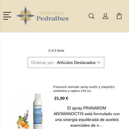
Menú
Buscar
Mi Cuenta
Mi Ca
Buscar
3 of 3 Items
Ordenar por:
Pranarom aromatic spray sueño y relajación
atmósfera y tejidos 150 mL
21,00 €
El spray PRANAROM
AROMANOCTIS está formulado con
una sinergia equilibrada de aceites
esenciales de n…