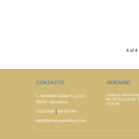
4 of 4
CONTACTO
HORARIO
Lunes a viernes de
C. del Bisbe Catala 8, Local 1,
de 16.30 a 20.00.
08034 - Barcelona
a 14.00.
|
932033065
689430749
info@farmaciapedralbes.com