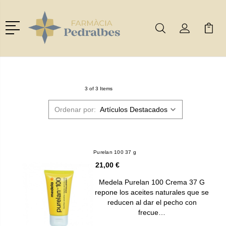
Menú
Buscar
Mi Cuenta
Mi Ca
Buscar
3 of 3 Items
Ordenar por:
Purelan 100 37 g
21,00 €
Medela Purelan 100 Crema 37 G
repone los aceites naturales que se
reducen al dar el pecho con
frecue…