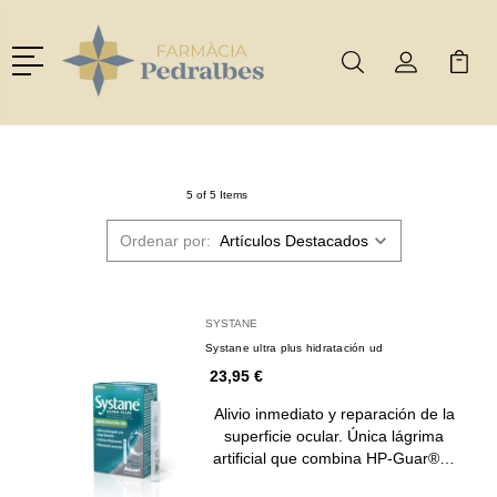
Menú
Buscar
Mi Cuenta
Mi Ca
Buscar
5 of 5 Items
Ordenar por:
SYSTANE
Systane ultra plus hidratación ud
23,95 €
Alivio inmediato y reparación de la
superficie ocular. Única lágrima
artificial que combina HP-Guar®…