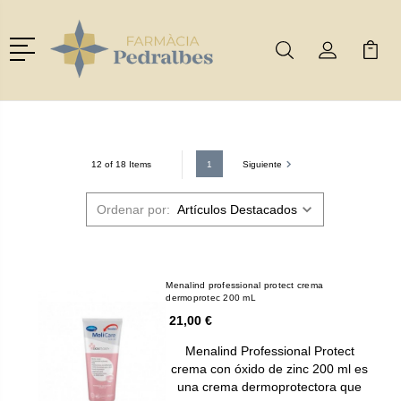
Menú
Buscar
Mi Cuenta
Mi Ca
Buscar
1
Siguiente
12 of 18 Items
Ordenar por:
Menalind professional protect crema
dermoprotec 200 mL
21,00 €
Menalind Professional Protect
crema con óxido de zinc 200 ml es
una crema dermoprotectora que