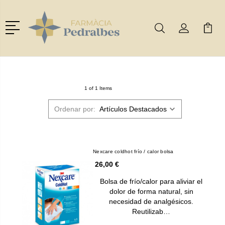
Menú
Buscar
Mi Cuenta
Mi Ca
Buscar
1 of 1 Items
Ordenar por:
Nexcare coldhot frío / calor bolsa
26,00 €
Bolsa de frío/calor para aliviar el
dolor de forma natural, sin
necesidad de analgésicos.
Reutilizab…