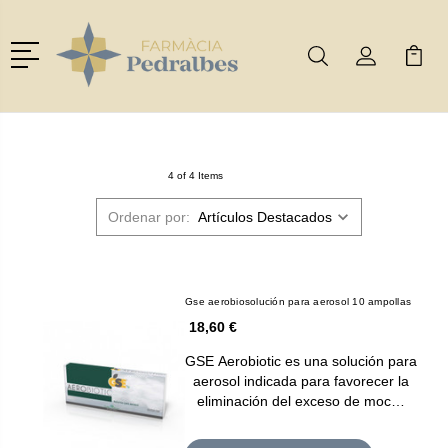
Menú
Buscar
Mi Cuenta
Mi Ca
Buscar
4 of 4 Items
Ordenar por:
Gse aerobiosolución para aerosol 10 ampollas
18,60 €
GSE Aerobiotic es una solución para
aerosol indicada para favorecer la
eliminación del exceso de moc…