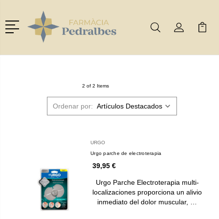
Menú
Buscar
Mi Cuenta
Mi Ca
Buscar
2 of 2 Items
Ordenar por:
URGO
Urgo parche de electroterapia
39,95 €
Urgo Parche Electroterapia multi-
localizaciones proporciona un alivio
inmediato del dolor muscular, …