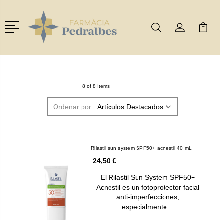
Menú
Buscar
Mi Cuenta
Mi Ca
Buscar
8 of 8 Items
Ordenar por:
Rilastil sun system SPF50+ acnestil 40 mL
24,50 €
El Rilastil Sun System SPF50+
Acnestil es un fotoprotector facial
anti-imperfecciones,
especialmente…