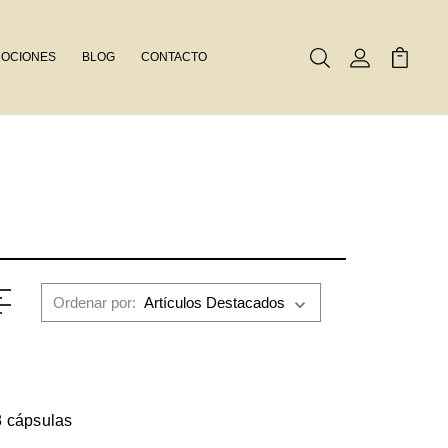
OCIONES
BLOG
CONTACTO
Buscar
Mi Cuenta
Mi Carr
Ordenar por:
8 cápsulas