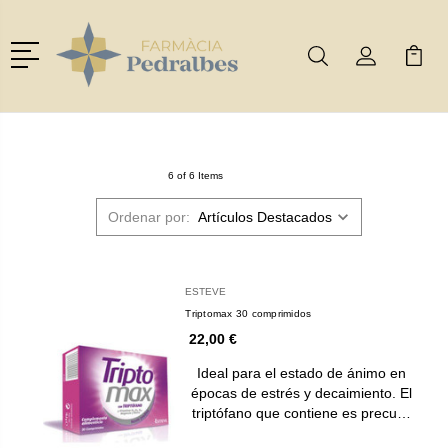
Menú
Buscar
Mi Cuenta
Mi Ca
Buscar
6 of 6 Items
Ordenar por:
ESTEVE
Triptomax 30 comprimidos
22,00 €
Ideal para el estado de ánimo en
épocas de estrés y decaimiento. El
triptófano que contiene es precu…