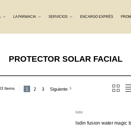
Buscar
A
LA FARMACIA
SERVICIOS
ENCARGO EXPRÉS
PROM
PROTECTOR SOLAR FACIAL
33 Items
1
2
3
Siguiente
Isdin
Isdin fusion water magic