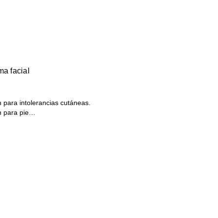
ma facial
n para intolerancias cutáneas.
ón para pie…