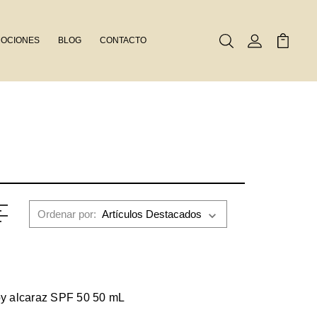
OCIONES
BLOG
CONTACTO
Buscar
Mi Cuenta
Mi Carr
Ordenar por:
 by alcaraz SPF 50 50 mL