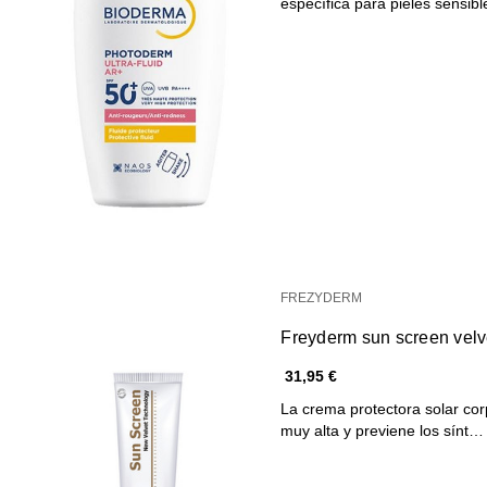
específica para pieles sensib
FREZYDERM
Freyderm sun screen vel
31,95 €
La crema protectora solar c
muy alta y previene los sínt…