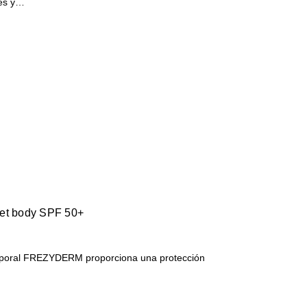
les y…
vet body SPF 50+
orporal FREZYDERM proporciona una protección