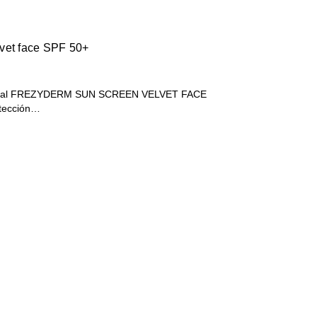
vet face SPF 50+
 facial FREZYDERM SUN SCREEN VELVET FACE
otección…