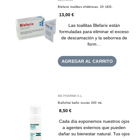
Blefarix toallitas oftálmicas. 20 UDS.
13,00 €
Las toallitas Blefarix están
formuladas para eliminar el exceso
de descamación y la seborrea de
form…
AGREGAR AL CARRITO
M4 PHARMA S.L.
Bañoftal baño ocular 200 mL
8,50 €
Cada día exponemos nuestros ojos
a agentes externos que pueden
dañar su bienestar natural. Tus ojos
…