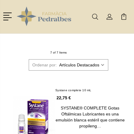
Menú
Buscar
Mi Cuenta
Mi Ca
Buscar
7 of 7 Items
Ordenar por:
Systane complete 10 mL
22,75 €
SYSTANE® COMPLETE Gotas
Oftálmicas Lubricantes es una
emulsión blanca estéril que contiene
propileng…