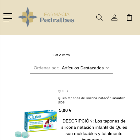
Menú
Buscar
Mi Cuenta
Mi Ca
Buscar
2 of 2 Items
Ordenar por:
QUIES
Quies tapones de silicona natación infantil 6
UDS
5,00 €
DESCRIPCIÓN: Los tapones de
silicona natación infantil de Quies
son moldeables y totalmente
impermea…