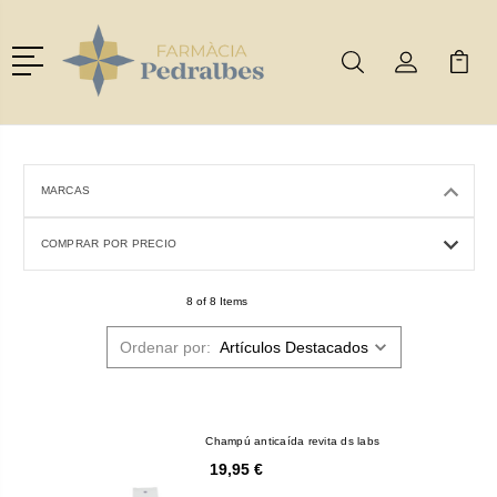
Menú
Buscar
Mi Cuenta
Mi Ca
Buscar
MARCAS
COMPRAR POR PRECIO
8 of 8 Items
Ordenar por:
Champú anticaída revita ds labs
19,95 €