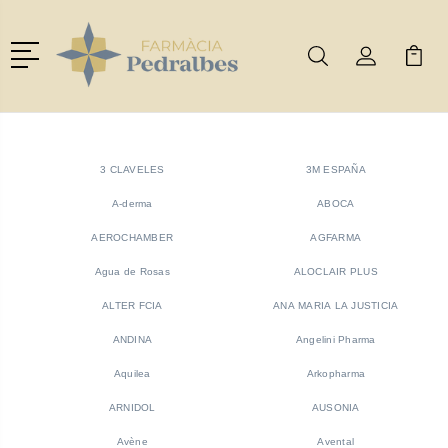
Menú
Buscar
Mi Cuenta
Mi Ca
Buscar
3 CLAVELES
3M ESPAÑA
A-derma
ABOCA
AEROCHAMBER
AGFARMA
Agua de Rosas
ALOCLAIR PLUS
ALTER FCIA
ANA MARIA LA JUSTICIA
ANDINA
Angelini Pharma
Aquilea
Arkopharma
ARNIDOL
AUSONIA
Avène
Avental