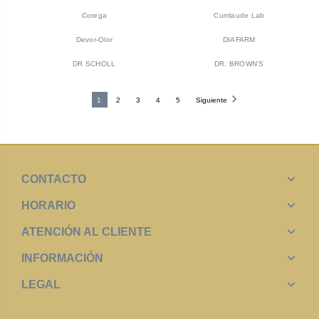
Corega
Cumlaude Lab
Devor-Olor
DIAFARM
DR SCHOLL
DR. BROWN'S
1
2
3
4
5
Siguiente
CONTACTO
HORARIO
ATENCIÓN AL CLIENTE
INFORMACIÓN
LEGAL