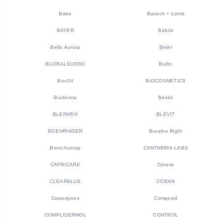
Babe
Bausch + Lomb
BAYER
Belcils
Bella Aurora
Beter
BI-ORALSUERO
Biafin
Bio-Oil
BIOCOSMETICS
Bioderma
Biretix
BLEFARIX
BLEVIT
BOEHRINGER
Breathe Right
Bronchostop
CANTABRIA LABS
CAPRICARE
Cerave
CLEARBLUE
COBAN
Comodynes
Compeed
COMPLIDERMOL
CONTROL