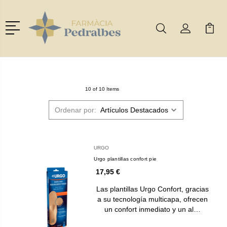
Menú
Buscar
Mi Cuenta
Mi Ca
Buscar
10 of 10 Items
Ordenar por:
URGO
Urgo plantillas confort pie
17,95 €
Las plantillas Urgo Confort, gracias
a su tecnología multicapa, ofrecen
un confort inmediato y un al…