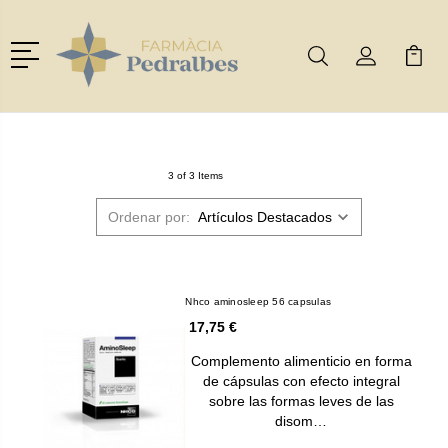
Menú
Buscar
Mi Cuenta
Mi Ca
Buscar
3 of 3 Items
Ordenar por:
Nhco aminosleep 56 capsulas
17,75 €
Complemento alimenticio en forma
de cápsulas con efecto integral
sobre las formas leves de las
disom…