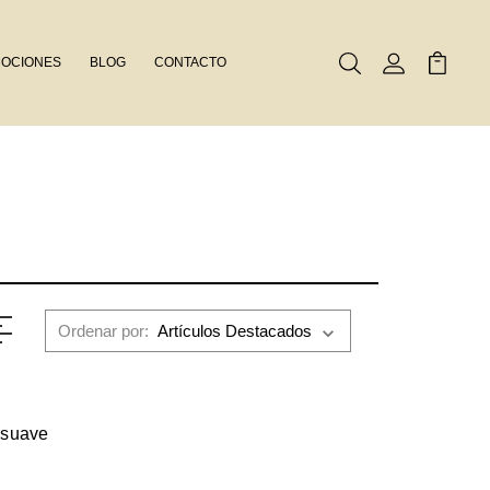
OCIONES
BLOG
CONTACTO
Buscar
Mi Cuenta
Mi Carr
Ordenar por:
s suave