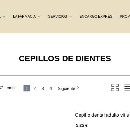
Buscar
A
LA FARMACIA
SERVICIOS
ENCARGO EXPRÉS
PROM
CEPILLOS DE DIENTES
37 Items
1
2
3
4
Siguiente
Cepillo dental adulto viti
5,25 €