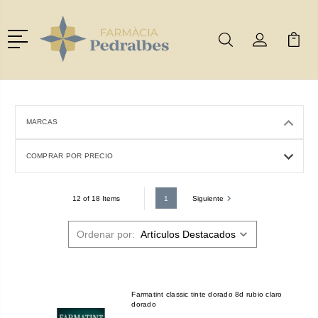
Menú
Buscar
Mi Cuenta
Mi Ca
Buscar
MARCAS
COMPRAR POR PRECIO
1
Siguiente
12 of 18 Items
Ordenar por:
Farmatint classic tinte dorado 8d rubio claro
dorado