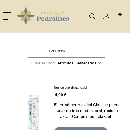
Menú
Buscar
Mi Cuenta
Mi Ca
Buscar
1 of 1 Items
Ordenar por:
Termómetro digital clabi
4,00 €
El termómetro digital Clabi se puede
usar de tres modos: oral, rectal o
axilar. Con pila reemplazabl…