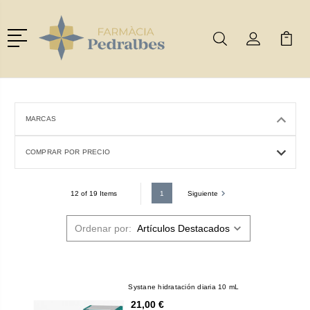
Menú
Buscar
Mi Cuenta
Mi Ca
Buscar
MARCAS
COMPRAR POR PRECIO
1
Siguiente
12 of 19 Items
Ordenar por:
Systane hidratación diaria 10 mL
21,00 €