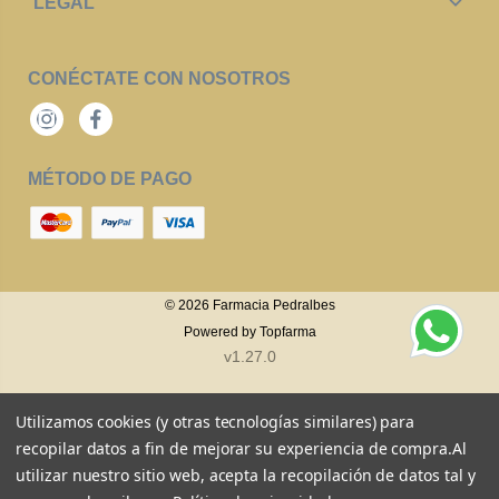
LEGAL
CONÉCTATE CON NOSOTROS
Instagram
Facebook
MÉTODO DE PAGO
© 2026
Farmacia Pedralbes
Powered by
Topfarma
v1.27.0
Utilizamos cookies (y otras tecnologías similares) para
recopilar datos a fin de mejorar su experiencia de compra.
Al
utilizar nuestro sitio web, acepta la recopilación de datos tal y