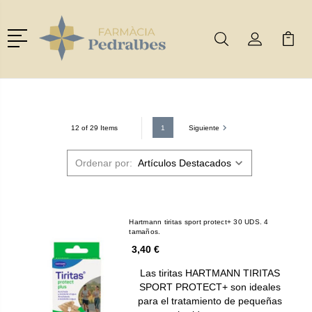
Menú
Buscar
Mi Cuenta
Mi Ca
Buscar
1
Siguiente
12 of 29 Items
Ordenar por:
Hartmann tiritas sport protect+ 30 UDS. 4
tamaños.
3,40 €
Las tiritas HARTMANN TIRITAS
SPORT PROTECT+ son ideales
para el tratamiento de pequeñas