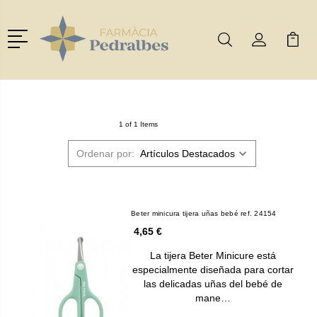
Menú
Buscar
Mi Cuenta
Mi Ca
Buscar
1 of 1 Items
Ordenar por:
Beter minicura tijera uñas bebé ref. 24154
4,65 €
La tijera Beter Minicure está
especialmente diseñada para cortar
las delicadas uñas del bebé de
mane…