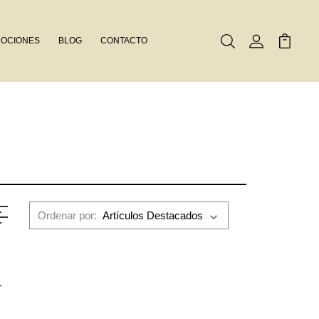
OCIONES
BLOG
CONTACTO
Buscar
Mi Cuenta
Mi Carr
Ordenar por:
L