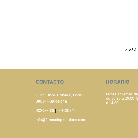
4 of 4
CONTACTO
HORARIO
Lunes a viernes de
C. del Bisbe Catala 8, Local 1,
de 16.30 a 20.00.
08034 - Barcelona
a 14.00.
|
932033065
689430749
info@farmaciapedralbes.com